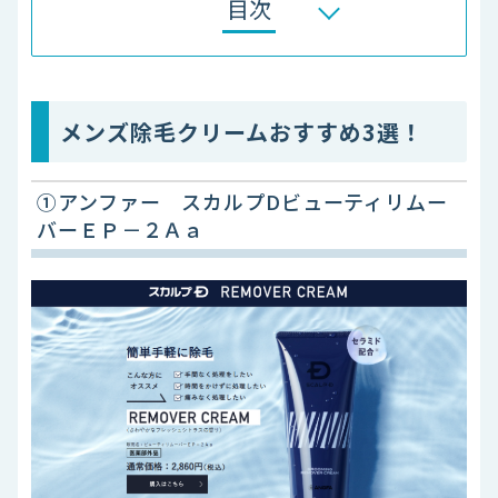
目次
メンズ除毛クリームおすすめ3選！
①アンファー スカルプDビューティリムー
バーＥＰ－２Ａａ