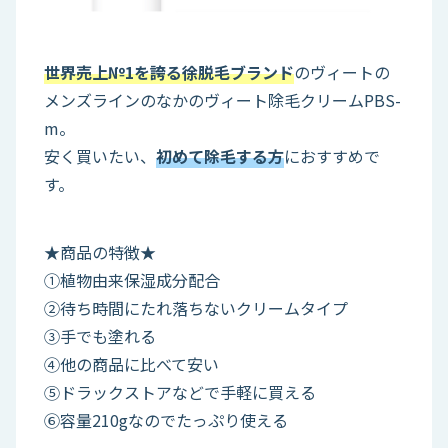
世界売上№1を誇る徐脱毛ブランド
のヴィートの
メンズラインのなかのヴィート除毛クリームPBS-
m。
安く買いたい、
初めて除毛する方
におすすめで
す。
★商品の特徴★
①植物由来保湿成分配合
②待ち時間にたれ落ちないクリームタイプ
③手でも塗れる
④他の商品に比べて安い
⑤ドラックストアなどで手軽に買える
⑥容量210gなのでたっぷり使える