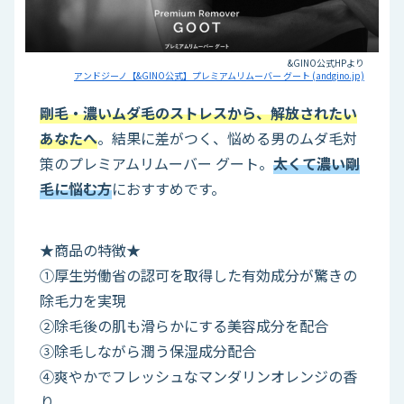
&GINO公式HPより
アンドジーノ【&GINO公式】プレミアムリムーバー グート (andgino.jp)
剛毛・濃いムダ毛のストレスから、解放されたい
あなたへ
。結果に差がつく、悩める男のムダ毛対
策のプレミアムリムーバー グート。
太くて濃い剛
毛に悩む方
におすすめです。
★商品の特徴★
①厚生労働省の認可を取得した有効成分が驚きの
除毛力を実現
②除毛後の肌も滑らかにする美容成分を配合
③除毛しながら潤う保湿成分配合
④爽やかでフレッシュなマンダリンオレンジの香
り