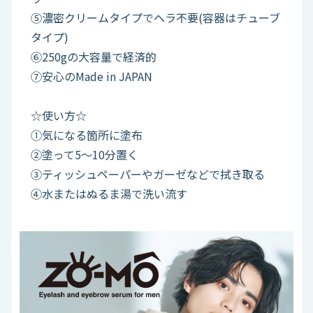
⑤濃密クリームタイプでヘラ不要(容器はチューブ
タイプ)
⑥250gの大容量で経済的
⑦安心のMade in JAPAN
☆使い方☆
①気になる箇所に塗布
②塗って5～10分置く
③ティッシュペーパーやガーゼなどで拭き取る
④水またはぬるま湯で洗い流す