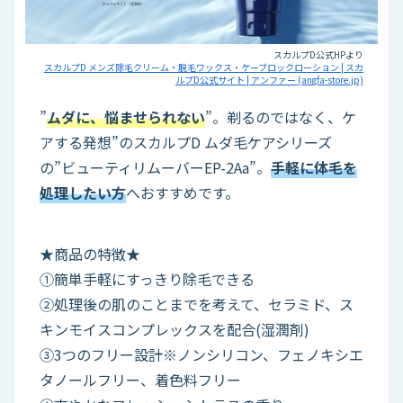
スカルプD公式HPより
スカルプD メンズ除毛クリーム・脱毛ワックス・ケーブロックローション | スカ
ルプD公式サイト | アンファー (angfa-store.jp)
”
ムダに、悩ませられない
”。剃るのではなく、ケ
アする発想”のスカルプD ムダ毛ケアシリーズ
の”ビューティリムーバーEP-2Aa”。
手軽に体毛を
処理したい方
へおすすめです。
★商品の特徴★
①簡単手軽にすっきり除毛できる
②処理後の肌のことまでを考えて、セラミド、ス
キンモイスコンプレックスを配合(湿潤剤)
③3つのフリー設計※ノンシリコン、フェノキシエ
タノールフリー、着色料フリー