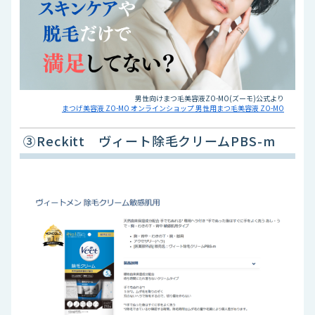
男性向けまつ毛美容液ZO-MO(ズーモ)公式より
まつげ美容液 ZO-MO オンラインショップ 男性用まつ毛美容液 ZO-MO
③Reckitt ヴィート除毛クリームPBS-m